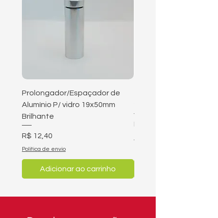
Prolongador/Espaçador de
Tampa 3/4 parafuso 3/8
Alumínio P/ vidro 19x50mm
25mm
Brilhante
Preço
R$ 4,90
Preço
R$ 12,40
Politica de envio
Politica de envio
Adicionar ao carrinho
Adicionar ao carri