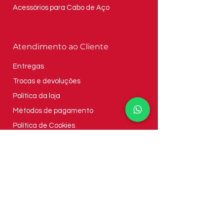
Acessórios para Cabo de Aço
Atendimento ao Cliente
Entregas
Trocas e devoluções
Política da loja
Métodos de pagamento
Política de Cookies
Contato
Em nossa ampla sede de 20.000m² em
Boituva, SP, unimos estilo e inovação