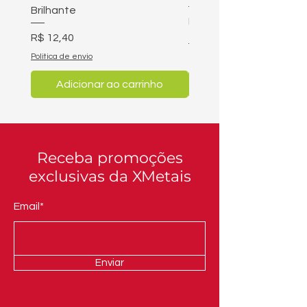
Brilhante
Preço
R$ 4,90
Preço
R$ 12,40
Politica de envio
Politica de envio
Adicionar ao carrinho
Adicionar ao carri
Receba promoções
exclusivas da XMetais
Email*
Enviar