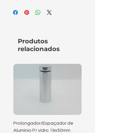
Produtos
relacionados
Prolongador/Espaçador de
Tampa 3/4 parafuso 3/8
Alumínio P/ vidro 19x50mm
25mm