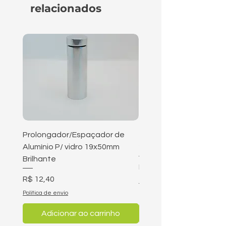
relacionados
Prolongador/Espaçador de
Tampa 3/4 parafuso 3/8
Alumínio P/ vidro 19x50mm
25mm
Brilhante
Preço
R$ 4,90
Preço
R$ 12,40
Politica de envio
Politica de envio
Adicionar ao carrinho
Adicionar ao carri