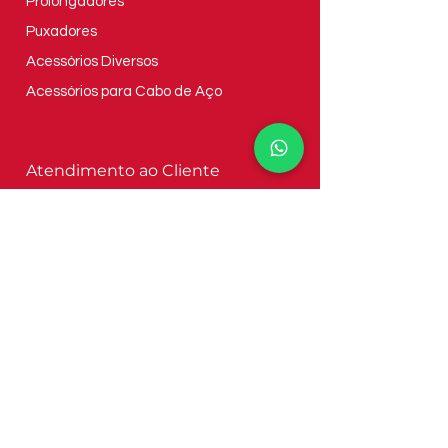
Prolongadores
Puxadores
Acessórios Diversos
Acessórios para Cabo de Aço
Atendimento ao Cliente
Entregas
Trocas e devoluções
Política da loja
Métodos de pagamento
Política de Cookies
Contato