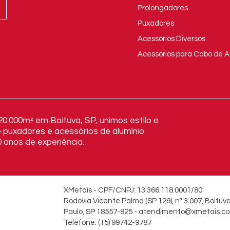
Prolongadores
Puxadores
Acessórios Diversos
Acessórios para Cabo de 
.000m² em Boituva, SP, unimos estilo e
 puxadores e acessórios de alumínio
 anos de experiência.
XMetais - CPF/CNPJ: 13.366.118.0001/80
Rodovia Vicente Palma (SP 129), nª 3.007, Boituv
Paulo, SP 18557-825 -
atendimento@xmetais.co
Telefone: (15) 99742-9787