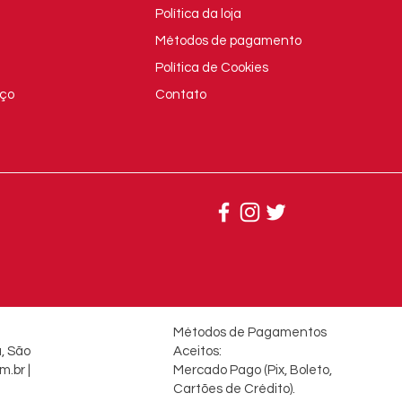
Política da loja
Métodos de pagamento
Política de Cookies
Aço
Contato
Métodos de Pagamentos
a, São
Aceitos:
m.br
|
Mercado Pago (Pix, Boleto,
Cartões de Crédito).