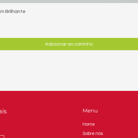
m Brilhante
Adicionar ao carrinho
ais
Menu
Home
Sobre nós